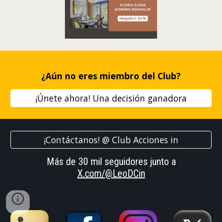
¿
Aún no
eres miembro
del Club
?
¡Únete ahora! Una decisión ganadora
¡Contáctanos! @ Club Acciones in
Más de 30 mil seguidores junto a
X.com/@LeoDCin