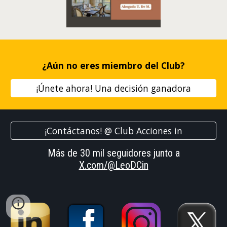
¿
Aún no
eres miembro
del Club
?
¡Únete ahora! Una decisión ganadora
¡Contáctanos! @ Club Acciones in
Más de 30 mil seguidores junto a
X.com/@LeoDCin